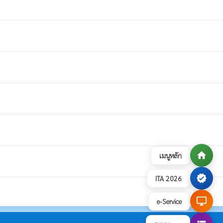
home
เมนูหลัก
verified
ITA 2026
desktop_windows
e-Service