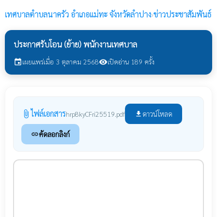
เทศบาลตำบลนาครัว
อำเภอแม่ทะ จังหวัดลำปาง
›
ข่าวประชาสัมพันธ์
ประกาศรับโอน (ย้าย) พนักงานเทศบาล
เผยแพร่เมื่อ 3 ตุลาคม 2568
เปิดอ่าน 189 ครั้ง
event
visibility
ไฟล์เอกสาร
attach_file
ดาวน์โหลด
hrp8kyCFri25519.pdf
file_download
คัดลอกลิงก์
link